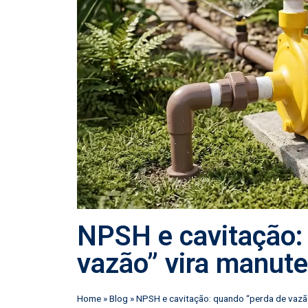
NPSH e cavitação:
vazão” vira manut
Home
»
Blog
»
NPSH e cavitação: quando “perda de vaz