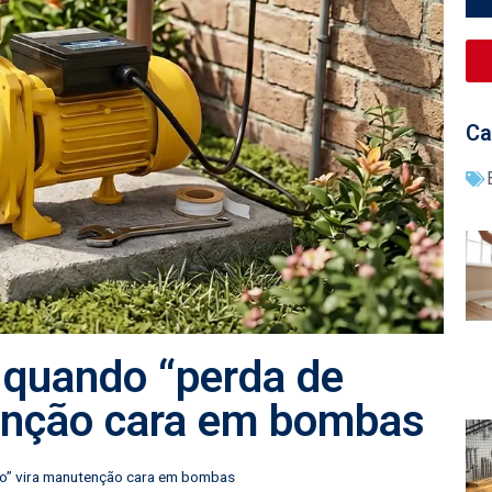
Ca
 quando “perda de
enção cara em bombas
ão” vira manutenção cara em bombas