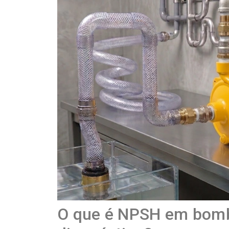
O que é NPSH em bomb