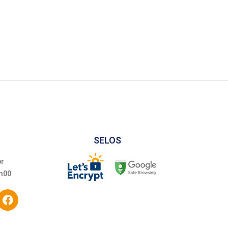
SELOS
br
h00