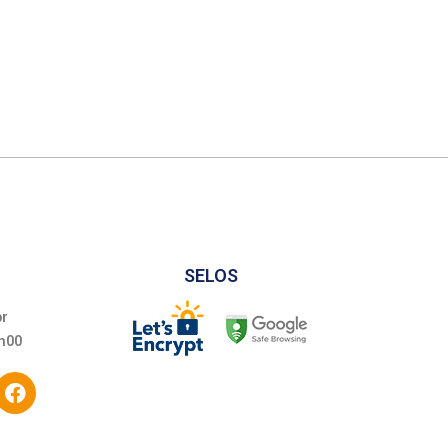
SELOS
br
h00