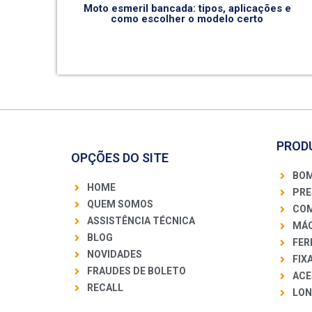
Moto esmeril bancada: tipos, aplicações e
como escolher o modelo certo
PROD
OPÇÕES DO SITE
BOM
HOME
PRE
QUEM SOMOS
COM
ASSISTÊNCIA TÉCNICA
MÁQ
BLOG
FER
NOVIDADES
FIX
FRAUDES DE BOLETO
ACE
RECALL
LON