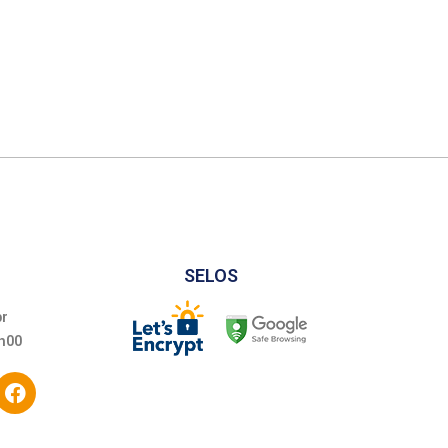
SELOS
br
h00