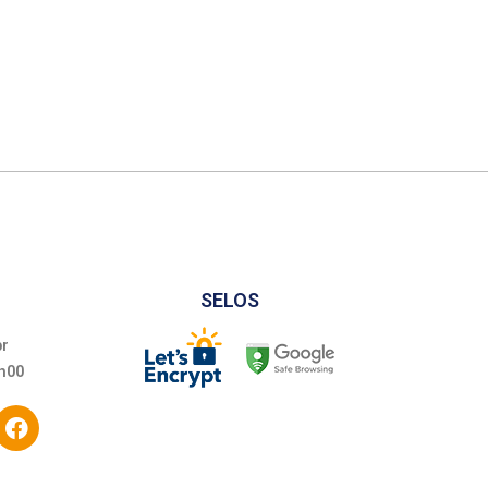
SELOS
br
h00