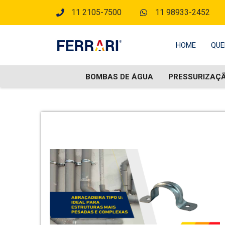
11 2105-7500
11 98933-2452
HOME
QUE
BOMBAS DE ÁGUA
PRESSURIZAÇ