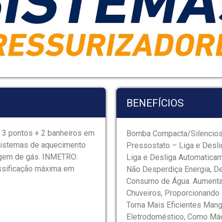
BENEFÍCIOS
, 3 pontos + 2 banheiros em
Bomba Compacta/Silencios
 sistemas de aquecimento
Pressostato – Liga e Desl
sagem de gás. INMETRO:
Liga e Desliga Automaticam
ssificação máxima em
Não Desperdiça Energia, De
Consumo de Água. Aumenta
Chuveiros, Proporcionando
Torna Mais Eficientes Mang
Eletrodoméstico, Como Máq