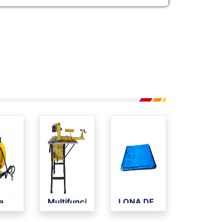
a
Multifunção
LONA DE
rica
POLIETILENO
REXON 100