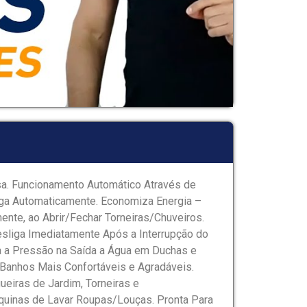
a. Funcionamento Automático Através de
iga Automaticamente. Economiza Energia –
ente, ao Abrir/Fechar Torneiras/Chuveiros.
sliga Imediatamente Após a Interrupção do
 a Pressão na Saída a Água em Duchas e
 Banhos Mais Confortáveis e Agradáveis.
ueiras de Jardim, Torneiras e
uinas de Lavar Roupas/Louças. Pronta Para