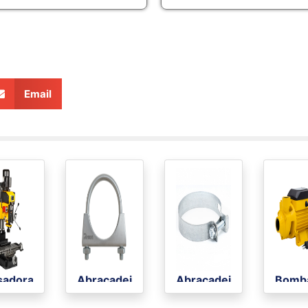
Email
sadora/
Abraçadeiras
Abraçadeira
Bomb
adeira
Tipo U
Mangotão
Perifé
(4.1/4)105X117