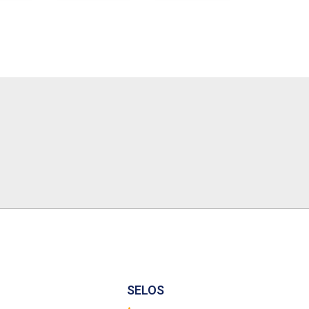
MICRAS
AZUL UV
5X6
SELOS