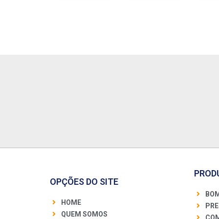
SIMPLES
113/121 CARB
(5 PEÇAS)
PROD
OPÇÕES DO SITE
BOM
HOME
PRE
QUEM SOMOS
COM