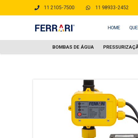
11 2105-7500
11 98933-2452
HOME
QUE
BOMBAS DE ÁGUA
PRESSURIZAÇ