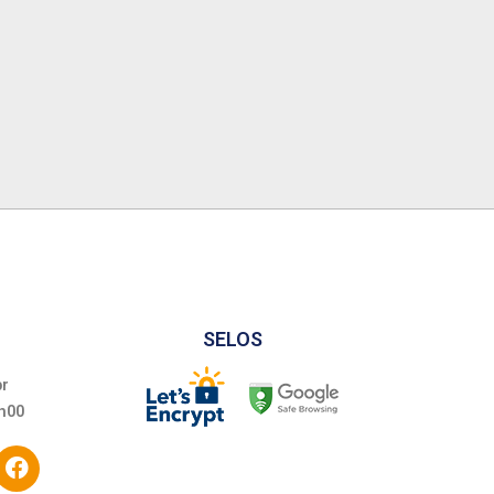
SELOS
br
h00