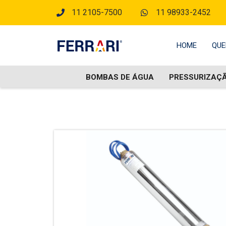
11 2105-7500
11 98933-2452
HOME
QUE
BOMBAS DE ÁGUA
PRESSURIZAÇ