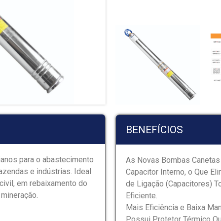
BENEFÍCIOS
sianos para o abastecimento
As Novas Bombas Canetas P
azendas e indústrias. Ideal
Capacitor Interno, o Que E
 civil, em rebaixamento do
de Ligação (Capacitores) T
 mineração.
Eficiente.
Mais Eficiência e Baixa Ma
Possui Protetor Térmico Qu