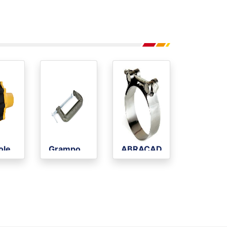
ole
Grampo
ABRAÇADEIRA
ático
de
REXON
omba
Fixação
TUCHO
SIMPLES
195/210 CARB
(5 PEÇAS)