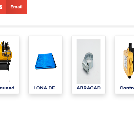
Email
queadeira
LONA DE
ABRAÇADEIRA
Contr
rica
POLIETILENO
REXON 14MM
Autom
REXON 100
RSF 216/235
de B
MICRAS
INOX (5
AZUL UV
PEÇAS)
2X4