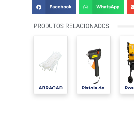
Facebook
WhatsApp
PRODUTOS RELACIONADOS
ABRAÇADEIRA
Pistola de
Ros
DE NYLON
Cola
Elét
REXON
BRANCA
100PC 150 X
3,6 MM