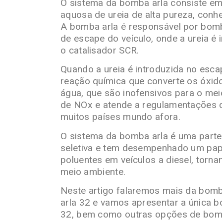
O sistema da bomba arla consiste e
aquosa de ureia de alta pureza, con
A bomba arla é responsável por bomb
de escape do veículo, onde a ureia é
o catalisador SCR.
Quando a ureia é introduzida no esc
reação química que converte os óxido
água, que são inofensivos para o mei
de NOx e atende a regulamentações d
muitos países mundo afora.
O sistema da bomba arla é uma parte 
seletiva e tem desempenhado um pap
poluentes em veículos a diesel, torn
meio ambiente.
Neste artigo falaremos mais da bomb
arla 32 e vamos apresentar a única b
32, bem como outras opções de bomb