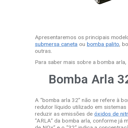
Apresentaremos os principais mode
submersa caneta
ou
bomba palito
, b
outras.
Para saber mais sobre a bomba arla,
Bomba Arla 32
A “bomba arla 32” não se refere à bo
redutor líquido utilizado em sistemas
reduzir as emissões de
óxidos de nit
“ARLA” da bomba arla, conforme já m
de NOx” e o “32” indica a concentraç