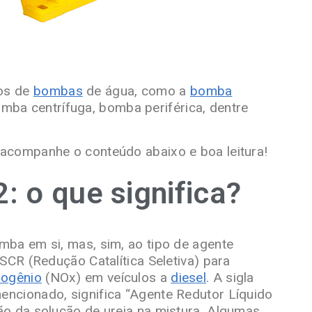
los de
bombas
de água, como a
bomba
omba centrífuga, bomba periférica, dentre
 acompanhe o conteúdo abaixo e boa leitura!
: o que significa?
mba em si, mas, sim, ao tipo de agente
 SCR (Redução Catalítica Seletiva) para
rogênio
(NOx) em veículos a
diesel
. A sigla
encionado, significa “Agente Redutor Líquido
ão da solução de ureia na mistura. Algumas