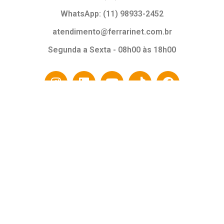
WhatsApp: (11) 98933-2452
atendimento@ferrarinet.com.br
Segunda a Sexta - 08h00 às 18h00
SELOS
© 2026 CARACOL COMÉRCIO DE MÁQUINAS E FERRAMENTAS LTDA -
CNPJ: 60.854.650/0001-26 - RODOVIA RAPOSO TAVARES, 21042 - KM 21 -